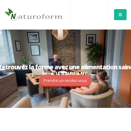
Retrouvez la forme avec une alimentation sain
J
o
s
é
J
E
A
N
B
L
A
N
C
P
r
e
n
d
r
e
u
n
r
e
n
d
e
z
-
v
o
u
s