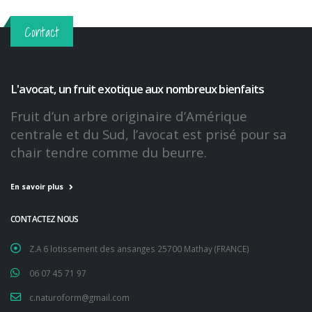
Contact
L'avocat, un fruit exotique aux nombreux bienfaits
Fruit d’un arbre originaire d’Amérique
centrale et du Sud, l’avocat est prisé pour sa
chair tendre comme du beurre.
En savoir plus
CONTACTEZ NOUS
Z.A 6 lotissement des ansanges 25700 Mathay (FRANCE)
06 07 45 71 97
c.naturoform@gmail.com