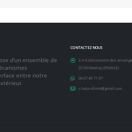
CONTACTEZ NOUS
ose d’un ensemble de
Z.A 6 lotissement des ansang
 mécanismes
25700 Mathay (FRANCE)
erface entre notre
06 07 45 71 97
xtérieur.
c.naturoform@gmail.com