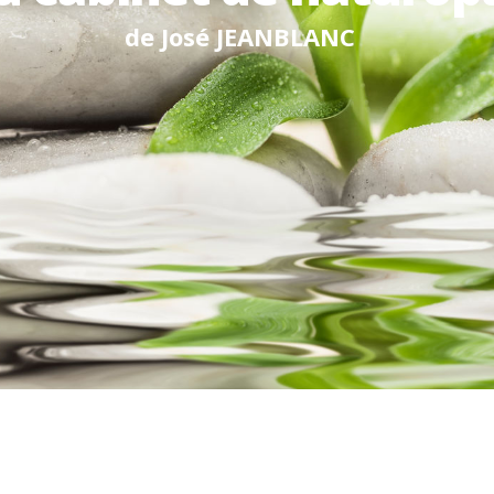
d
e
J
o
s
é
J
E
A
N
B
L
A
N
C